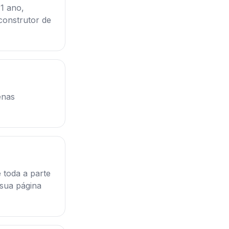
1 ano,
construtor de
enas
 toda a parte
 sua página