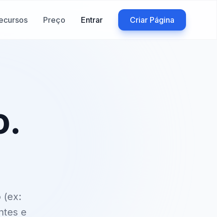
ecursos
Preço
Entrar
Criar Página
o.
o
(ex:
ntes e