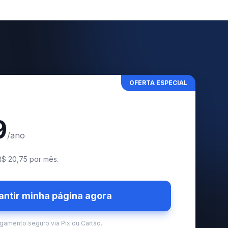
OFERTA ESPECIAL
9
/ano
R$ 20,75 por mês.
antir minha página agora
gamento seguro via Pix ou Cartão.