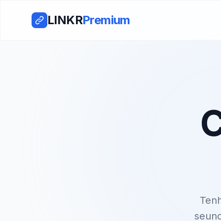
LINKR
Premium
C
Ten
seuno