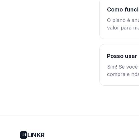
Como funci
O plano é an
valor para ma
Posso usar
Sim! Se você
compra e nós
LINKR
LH