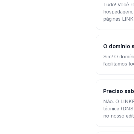
Tudo! Você r
hospedagem, 
páginas LIN
O domínio 
Sim! O domín
facilitamos t
Preciso sab
Não. O LINKR
técnica (DNS
no nosso edit