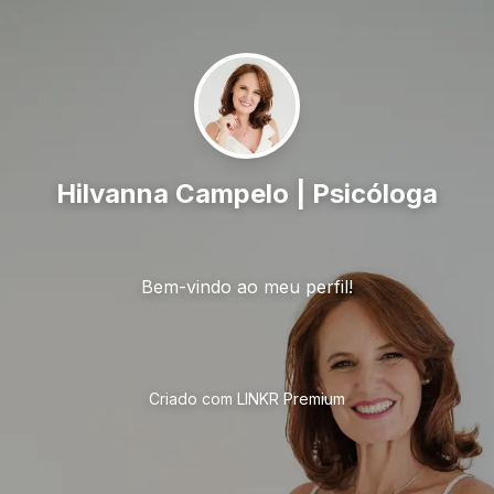
Hilvanna Campelo | Psicóloga
Bem-vindo ao meu perfil!
Criado com LINKR Premium