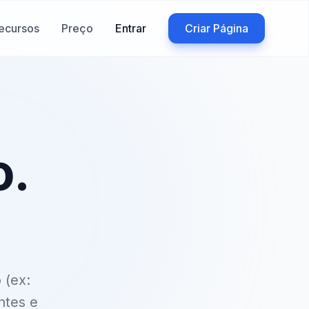
ecursos
Preço
Entrar
Criar Página
o.
o
(ex:
ntes e