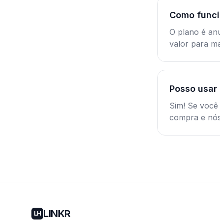
Como funci
O plano é an
valor para ma
Posso usar
Sim! Se você
compra e nós
LINKR
LH