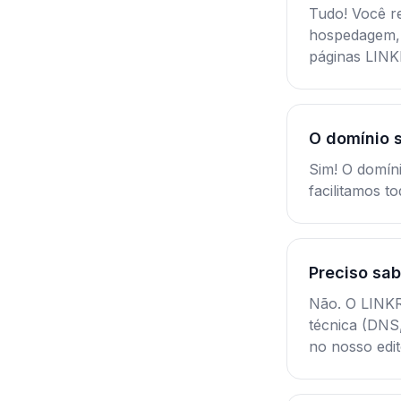
Tudo! Você r
hospedagem, 
páginas LIN
O domínio 
Sim! O domín
facilitamos t
Preciso sab
Não. O LINKR
técnica (DNS
no nosso edit