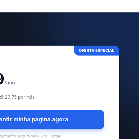
OFERTA ESPECIAL
9
/ano
R$ 20,75 por mês.
antir minha página agora
gamento seguro via Pix ou Cartão.