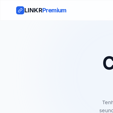
LINKR
Premium
C
Ten
seuno