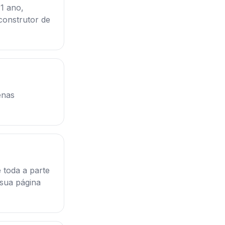
1 ano,
construtor de
enas
 toda a parte
 sua página